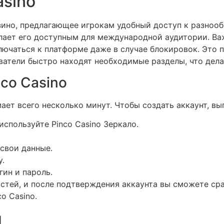
asino
азино, предлагающее игрокам удобный доступ к разноо
елает его доступным для международной аудитории. Важ
лючаться к платформе даже в случае блокировок. Это 
ователи быстро находят необходимые разделы, что дел
nco Casino
мает всего несколько минут. Чтобы создать аккаунт, в
спользуйте Pinco Casino Зеркало.
 свои данные.
.
гин и пароль.
стей, и после подтверждения аккаунта вы сможете ср
o Casino.
ы