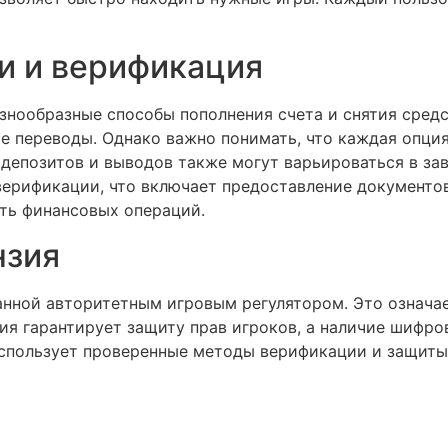
и и верификация
азнообразные способы пополнения счета и снятия сред
е переводы. Однако важно понимать, что каждая опция
епозитов и выводов также могут варьироваться в зав
верификации, что включает предоставление документо
сть финансовых операций.
нзия
данной авторитетным игровым регулятором. Это означа
нзия гарантирует защиту прав игроков, а наличие шифр
спользует проверенные методы верификации и защиты,