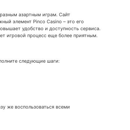
бразным азартным играм. Сайт
ный элемент Pinco Casino – это его
повышает удобство и доступность сервиса.
ает игровой процесс еще более приятным.
ыполните следующие шаги:
азу же воспользоваться всеми