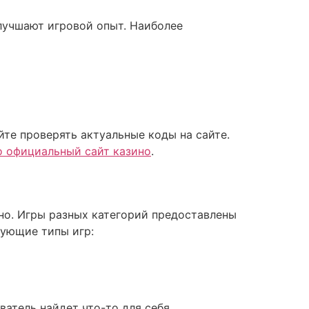
улучшают игровой опыт. Наиболее
те проверять актуальные коды на сайте.
о официальный сайт казино
.
ино. Игры разных категорий предоставлены
дующие типы игр:
атель найдет что-то для себя,