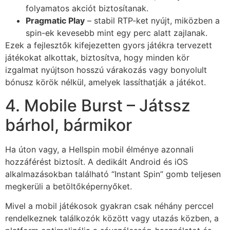
folyamatos akciót biztosítanak.
Pragmatic Play
– stabil RTP-ket nyújt, miközben a
spin-ek kevesebb mint egy perc alatt zajlanak.
Ezek a fejlesztők kifejezetten gyors játékra tervezett
játékokat alkottak, biztosítva, hogy minden kör
izgalmat nyújtson hosszú várakozás vagy bonyolult
bónusz körök nélkül, amelyek lassíthatják a játékot.
4. Mobile Burst – Játssz
bárhol, bármikor
Ha úton vagy, a Hellspin mobil élménye azonnali
hozzáférést biztosít. A dedikált Android és iOS
alkalmazásokban található “Instant Spin” gomb teljesen
megkerüli a betöltőképernyőket.
Mivel a mobil játékosok gyakran csak néhány perccel
rendelkeznek találkozók között vagy utazás közben, a