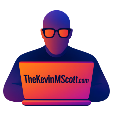
Skip
to
content