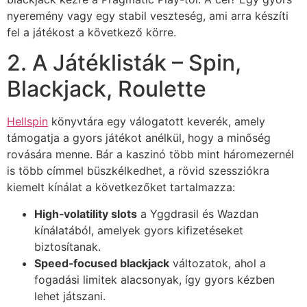
nyeremény vagy egy stabil veszteség, ami arra készíti
fel a játékost a következő körre.
2. A Játéklisták – Spin,
Blackjack, Roulette
Hellspin
könyvtára egy válogatott keverék, amely
támogatja a gyors játékot anélkül, hogy a minőség
rovására menne. Bár a kaszinó több mint háromezernél
is több címmel büszkélkedhet, a rövid szessziókra
kiemelt kínálat a következőket tartalmazza:
High‑volatility slots
a Yggdrasil és Wazdan
kínálatából, amelyek gyors kifizetéseket
biztosítanak.
Speed‑focused blackjack
változatok, ahol a
fogadási limitek alacsonyak, így gyors kézben
lehet játszani.