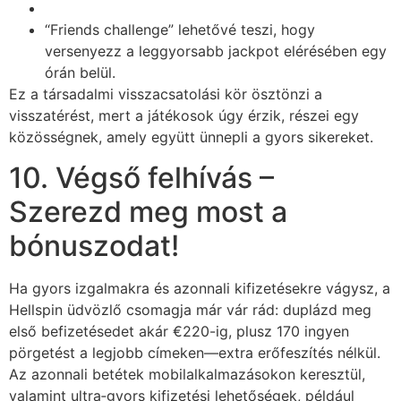
“Friends challenge” lehetővé teszi, hogy
versenyezz a leggyorsabb jackpot elérésében egy
órán belül.
Ez a társadalmi visszacsatolási kör ösztönzi a
visszatérést, mert a játékosok úgy érzik, részei egy
közösségnek, amely együtt ünnepli a gyors sikereket.
10. Végső felhívás –
Szerezd meg most a
bónuszodat!
Ha gyors izgalmakra és azonnali kifizetésekre vágysz, a
Hellspin üdvözlő csomagja már vár rád: duplázd meg
első befizetésedet akár €220-ig, plusz 170 ingyen
pörgetést a legjobb címeken—extra erőfeszítés nélkül.
Az azonnali betétek mobilalkalmazásokon keresztül,
valamint ultra‑gyors kifizetési lehetőségek, például