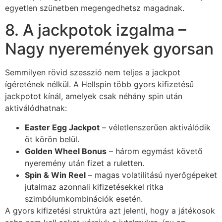
egyetlen szünetben megengedhetsz magadnak.
8. A jackpotok izgalma –
Nagy nyeremények gyorsan
Semmilyen rövid szesszió nem teljes a jackpot
ígéretének nélkül. A Hellspin több gyors kifizetésű
jackpotot kínál, amelyek csak néhány spin után
aktiválódhatnak:
Easter Egg Jackpot
– véletlenszerűen aktiválódik
öt körön belül.
Golden Wheel Bonus
– három egymást követő
nyeremény után fizet a ruletten.
Spin & Win Reel
– magas volatilitású nyerőgépeket
jutalmaz azonnali kifizetésekkel ritka
szimbólumkombinációk esetén.
A gyors kifizetési struktúra azt jelenti, hogy a játékosok