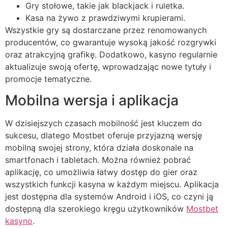
Gry stołowe, takie jak blackjack i ruletka.
Kasa na żywo z prawdziwymi krupierami.
Wszystkie gry są dostarczane przez renomowanych
producentów, co gwarantuje wysoką jakość rozgrywki
oraz atrakcyjną grafikę. Dodatkowo, kasyno regularnie
aktualizuje swoją ofertę, wprowadzając nowe tytuły i
promocje tematyczne.
Mobilna wersja i aplikacja
W dzisiejszych czasach mobilność jest kluczem do
sukcesu, dlatego Mostbet oferuje przyjazną wersję
mobilną swojej strony, która działa doskonale na
smartfonach i tabletach. Można również pobrać
aplikację, co umożliwia łatwy dostęp do gier oraz
wszystkich funkcji kasyna w każdym miejscu. Aplikacja
jest dostępna dla systemów Android i iOS, co czyni ją
dostępną dla szerokiego kręgu użytkowników
Mostbet
kasyno
.