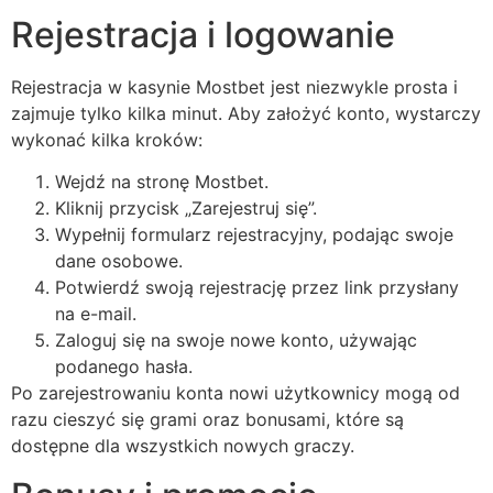
Rejestracja i logowanie
Rejestracja w kasynie Mostbet jest niezwykle prosta i
zajmuje tylko kilka minut. Aby założyć konto, wystarczy
wykonać kilka kroków:
Wejdź na stronę Mostbet.
Kliknij przycisk „Zarejestruj się”.
Wypełnij formularz rejestracyjny, podając swoje
dane osobowe.
Potwierdź swoją rejestrację przez link przysłany
na e-mail.
Zaloguj się na swoje nowe konto, używając
podanego hasła.
Po zarejestrowaniu konta nowi użytkownicy mogą od
razu cieszyć się grami oraz bonusami, które są
dostępne dla wszystkich nowych graczy.