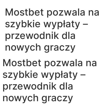
Mostbet pozwala na
szybkie wypłaty –
przewodnik dla
nowych graczy
Mostbet pozwala na
szybkie wypłaty –
przewodnik dla
nowych graczy