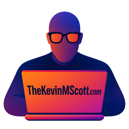
Skip
to
content