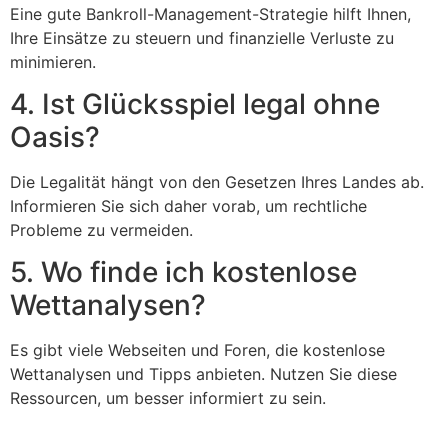
Eine gute Bankroll-Management-Strategie hilft Ihnen,
Ihre Einsätze zu steuern und finanzielle Verluste zu
minimieren.
4. Ist Glücksspiel legal ohne
Oasis?
Die Legalität hängt von den Gesetzen Ihres Landes ab.
Informieren Sie sich daher vorab, um rechtliche
Probleme zu vermeiden.
5. Wo finde ich kostenlose
Wettanalysen?
Es gibt viele Webseiten und Foren, die kostenlose
Wettanalysen und Tipps anbieten. Nutzen Sie diese
Ressourcen, um besser informiert zu sein.