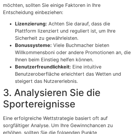
möchten, sollten Sie einige Faktoren in Ihre
Entscheidung einbeziehen:
Lizenzierung:
Achten Sie darauf, dass die
Plattform lizenziert und reguliert ist, um Ihre
Sicherheit zu gewährleisten.
Bonussysteme:
Viele Buchmacher bieten
Willkommensboni oder andere Promotionen an, die
Ihnen beim Einstieg helfen können.
Benutzerfreundlichkeit:
Eine intuitive
Benutzeroberfläche erleichtert das Wetten und
steigert das Nutzererlebnis.
3. Analysieren Sie die
Sportereignisse
Eine erfolgreiche Wettstrategie basiert oft auf
sorgfältiger Analyse. Um Ihre Gewinnchancen zu
erhöhen, sollten Sie die folgenden Punkte