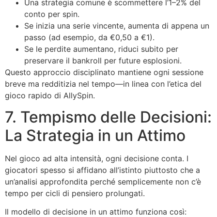
Una strategia comune è scommettere l’1–2% del
conto per spin.
Se inizia una serie vincente, aumenta di appena un
passo (ad esempio, da €0,50 a €1).
Se le perdite aumentano, riduci subito per
preservare il bankroll per future esplosioni.
Questo approccio disciplinato mantiene ogni sessione
breve ma redditizia nel tempo—in linea con l’etica del
gioco rapido di AllySpin.
7. Tempismo delle Decisioni:
La Strategia in un Attimo
Nel gioco ad alta intensità, ogni decisione conta. I
giocatori spesso si affidano all’istinto piuttosto che a
un’analisi approfondita perché semplicemente non c’è
tempo per cicli di pensiero prolungati.
Il modello di decisione in un attimo funziona così: