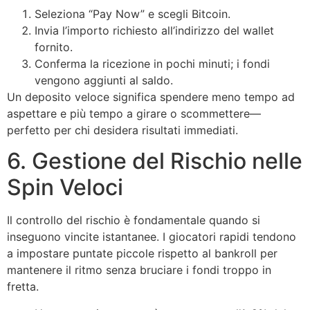
Seleziona “Pay Now” e scegli Bitcoin.
Invia l’importo richiesto all’indirizzo del wallet
fornito.
Conferma la ricezione in pochi minuti; i fondi
vengono aggiunti al saldo.
Un deposito veloce significa spendere meno tempo ad
aspettare e più tempo a girare o scommettere—
perfetto per chi desidera risultati immediati.
6. Gestione del Rischio nelle
Spin Veloci
Il controllo del rischio è fondamentale quando si
inseguono vincite istantanee. I giocatori rapidi tendono
a impostare puntate piccole rispetto al bankroll per
mantenere il ritmo senza bruciare i fondi troppo in
fretta.