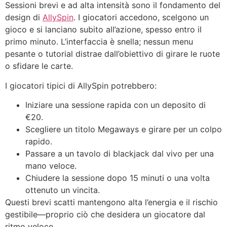
Sessioni brevi e ad alta intensità sono il fondamento del
design di
AllySpin
. I giocatori accedono, scelgono un
gioco e si lanciano subito all’azione, spesso entro il
primo minuto. L’interfaccia è snella; nessun menu
pesante o tutorial distrae dall’obiettivo di girare le ruote
o sfidare le carte.
I giocatori tipici di AllySpin potrebbero:
Iniziare una sessione rapida con un deposito di
€20.
Scegliere un titolo Megaways e girare per un colpo
rapido.
Passare a un tavolo di blackjack dal vivo per una
mano veloce.
Chiudere la sessione dopo 15 minuti o una volta
ottenuto un vincita.
Questi brevi scatti mantengono alta l’energia e il rischio
gestibile—proprio ciò che desidera un giocatore dal
ritmo veloce.