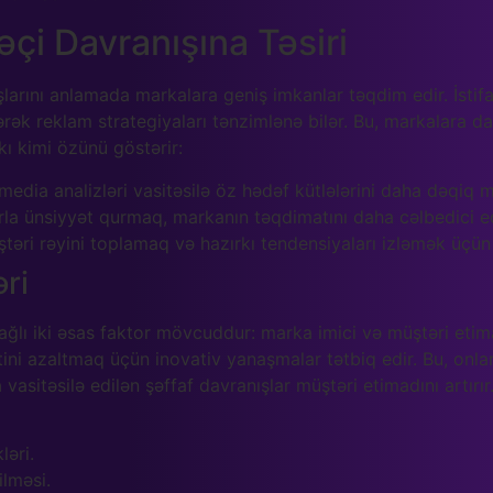
əçi Davranışına Təsiri
şlarını anlamada markalara geniş imkanlar təqdim edir. İstifa
dərək reklam strategiyaları tənzimlənə bilər. Bu, markalara
kı kimi özünü göstərir:
media analizləri vasitəsilə öz hədəf kütlələrini daha dəqiq 
larla ünsiyyət qurmaq, markanın təqdimatını daha cəlbedici ed
əri rəyini toplamaq və hazırkı tendensiyaları izləmək üçün 
əri
bağlı iki əsas faktor mövcuddur: marka imici və müştəri etim
tini azaltmaq üçün inovativ yanaşmalar tətbiq edir. Bu, onlar
asitəsilə edilən şəffaf davranışlar müştəri etimadını artırır
ləri.
ilməsi.