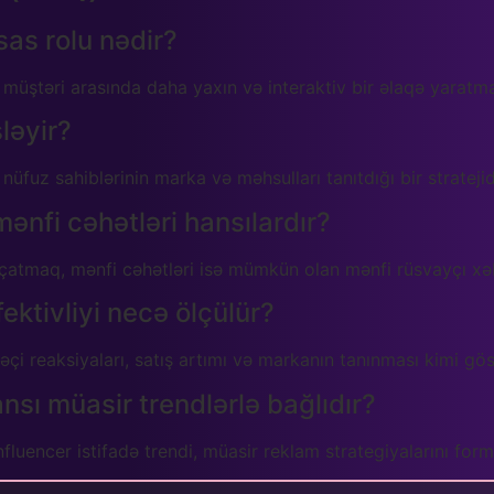
as rolu nədir?
 müştəri arasında daha yaxın və interaktiv bir əlaqə yaratma
ləyir?
nüfuz sahiblərinin marka və məhsulları tanıtdığı bir stratejid
ənfi cəhətləri hansılardır?
çatmaq, mənfi cəhətləri isə mümkün olan mənfi rüsvayçı xəb
ektivliyi necə ölçülür?
çi reaksiyaları, satış artımı və markanın tanınması kimi göstə
ansı müasir trendlərlə bağlıdır?
fluencer istifadə trendi, müasir reklam strategiyalarını form