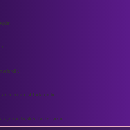
qdır.
ir.
ərlərdir.
ricilərdən istifadə edilir.
alaşdıran başlıca faktorlardır.