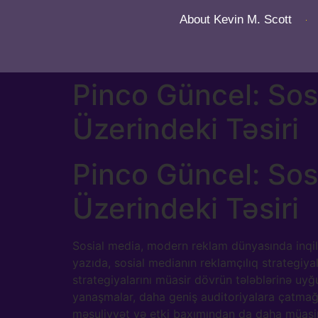
About Kevin M. Scott
Pinco Güncel: Sos
Üzerindeki Təsiri
Pinco Güncel: Sos
Üzerindeki Təsiri
Sosial media, modern reklam dünyasında inqila
yazıda, sosial medianın reklamçılıq strategiyal
strategiyalarını müasir dövrün tələblərinə uyğ
yanaşmalar, daha geniş auditoriyalara çatmağa
məsuliyyət və etki baxımından da daha müasir