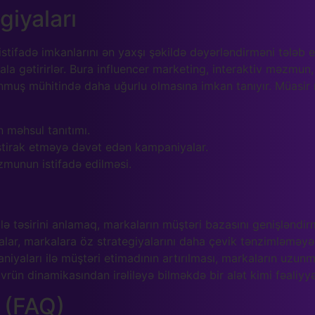
giyaları
stifadə imkanlarını ən yaxşı şəkildə dəyərləndirməni tələb e
la gətirirlər. Bura influencer marketing, interaktiv məzmun,
muş mühitində daha uğurlu olmasına imkan tanıyır. Müasir 
 məhsul tanıtımı.
 iştirak etməyə dəvət edən kampaniyalar.
munun istifadə edilməsi.
ə təsirini anlamaq, markaların müştəri bazasını genişləndirm
lar, markalara öz strategiyalarını daha çevik tənzimləməyə
niyaları ilə müştəri etimadının artırılması, markaların uzu
vrün dinamikasından irəliləyə bilməkdə bir alət kimi fəaliyyə
r (FAQ)