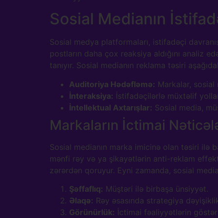
Sosial Medianın İstifad
Sosial medya platformaları, istifadəçi davranı
postların daha çox reaksiya aldığını analiz e
tanıyır. Sosial medianın reklama təsiri aşağıda
Auditoriya Hədəfləmə:
Markalar, sosial 
İnteraksiya:
İstifadəçilərlə müxtəlif yol
İntellektual Axtarışlar:
Sosial media, müşt
Markaların İctimai Nəticəl
Sosial medianın marka imicinə olan təsiri ilə 
mənfi rəy və ya şikayətlərin anti-reklam effek
zərərdən qoruyur. Eyni zamanda, sosial media v
Şəffaflıq:
Müştəri ilə birbaşa ünsiyyət.
Əlaqə:
Rəy əsasında strategiya dəyişiklik
Görünürlük:
İctimai fəaliyyətlərin göstər