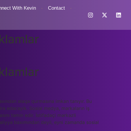
nnect With Kevin
Contact
klamlar
klamlar
yaxından əlaqə qurmasına imkan tanıyır. Bu
kirə edəcəyik. Sosial medya, markaların iş
ını təmin edir. İstifadəçi mərkəzli
maliyyə baxımından deyil, eyni zamanda sosial