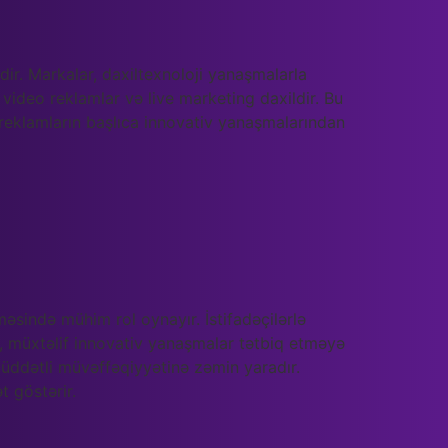
dir. Markalar, daxiltexnoloji yanaşmalarla
 video reklamlar və live marketing daxildir. Bu
reklamların başlıca innovativ yanaşmalarından
əsində mühim rol oynayır. İstifadəçilərlə
, müxtəlif innovativ yanaşmalar tətbiq etməyə
nmüddətli müvəffəqiyyətinə zəmin yaradır.
t göstərir.