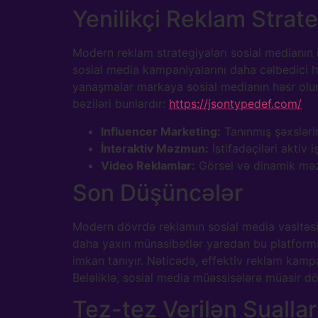
Yenilikçi Reklam Strate
Modern reklam strategiyaları sosial medianın i
sosial media kampaniyalarını daha cəlbedici ha
yanaşmalar markaya sosial medianın həsr olun
bəziləri bunlardır:
https://jsontypedef.com/
Influencer Marketing:
Tanınmış şəxslərin
İnteraktiv Məzmun:
İstifadəçiləri aktiv
Video Reklamlar:
Görsel və dinamik məz
Son Düşüncələr
Modern dövrdə reklamın sosial media vasitəsil
daha yaxın münasibətlər yaradan bu platforma
imkan tanıyır. Nəticədə, effektiv reklam kampa
Beləliklə, sosial media müəssisələrə müasir dö
Tez-tez Verilən Sualla