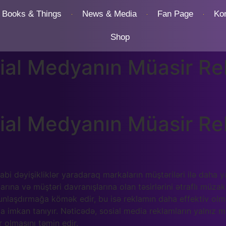
Books & Things
News & Media
Fan Page
Ko
Shop
ial Medyanın Müasir Re
ial Medyanın Müasir Re
bi dəyişikliklər yaradaraq markaların müştəriləri ilə daha 
arına və müştəri davranışlarına olan təsirlərini ətraflı müza
unlaşdırmağa kömək edir, bu isə reklamın daha effektiv olmas
 imkan tanıyır. Nəticədə, sosial media reklamların yalnız 
 olmasını təmin edir.