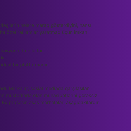
dəçilərin nələrə maraq göstərdiyini, hansı
 daha özəl reklamlar yaratmaq üçün imkan
müəyyən edə bilərlər.
ir.
ideal bir platformadır.
adı. Markalar, sosial mediada qarşılaşılan
ın müştərilərlə olan münasibətlərini gərəksiz
. Bu prosesin əsas mərhələləri aşağıdakılardır: