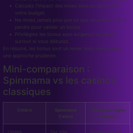
Calculez l’impact des mises liées au bonus sur
votre budget.
Ne misez jamais plus que ce que vous êtes prêt à
perdre pour valider un bonus.
Privilégiez les bonus sans exigence de dépôt,
surtout si vous débutez.
En résumé, les bonus sont un levier mais nécessitent
une approche prudente.
Mini-comparaison :
Spinmama vs les casinos
classiques
Critère
Spinmama
Casinos en ligne
Casino
moyens
Limites
Oui, très
Souvent rigides