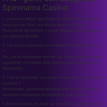
Spinmama Casino
1. Comment définir une limite de dépôt sur Spinmama ?
Vous pouvez fixer vos limites dans la section «
Paramètres de compte » avant chaque session ou pour
une période donnée.
2. Les bonus impactent-ils vraiment mon budget de jeu
?
Oui, car ils impliquent souvent un playthrough qui peut
augmenter vos mises. Une gestion attentive est donc
nécessaire.
3. Puis-je demander une pause temporaire si je perds le
contrôle ?
Absolument. Spinmama propose une fonction d’auto-
exclusion temporaire accessible à tout moment.
4. Est-il possible de jouer sur mobile sans perdre le suivi