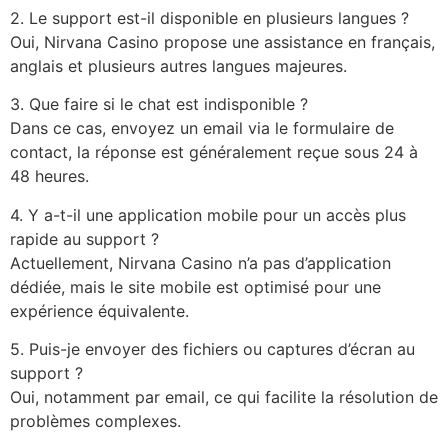
2. Le support est-il disponible en plusieurs langues ?
Oui, Nirvana Casino propose une assistance en français,
anglais et plusieurs autres langues majeures.
3. Que faire si le chat est indisponible ?
Dans ce cas, envoyez un email via le formulaire de
contact, la réponse est généralement reçue sous 24 à
48 heures.
4. Y a-t-il une application mobile pour un accès plus
rapide au support ?
Actuellement, Nirvana Casino n’a pas d’application
dédiée, mais le site mobile est optimisé pour une
expérience équivalente.
5. Puis-je envoyer des fichiers ou captures d’écran au
support ?
Oui, notamment par email, ce qui facilite la résolution de
problèmes complexes.