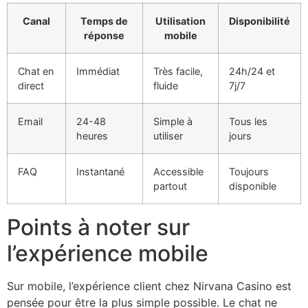
Canal
Temps de
Utilisation
Disponibilité
réponse
mobile
Chat en
Immédiat
Très facile,
24h/24 et
direct
fluide
7j/7
Email
24-48
Simple à
Tous les
heures
utiliser
jours
FAQ
Instantané
Accessible
Toujours
partout
disponible
Points à noter sur
l’expérience mobile
Sur mobile, l’expérience client chez Nirvana Casino est
pensée pour être la plus simple possible. Le chat ne