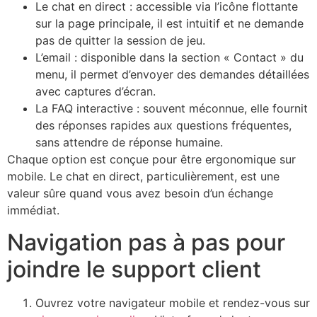
Le chat en direct : accessible via l’icône flottante
sur la page principale, il est intuitif et ne demande
pas de quitter la session de jeu.
L’email : disponible dans la section « Contact » du
menu, il permet d’envoyer des demandes détaillées
avec captures d’écran.
La FAQ interactive : souvent méconnue, elle fournit
des réponses rapides aux questions fréquentes,
sans attendre de réponse humaine.
Chaque option est conçue pour être ergonomique sur
mobile. Le chat en direct, particulièrement, est une
valeur sûre quand vous avez besoin d’un échange
immédiat.
Navigation pas à pas pour
joindre le support client
Ouvrez votre navigateur mobile et rendez-vous sur