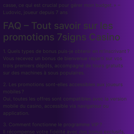
casse, ce qui est crucial pour gérer mon budget. » –
Ludovic, joueur depuis 7 ans
FAQ – Tout savoir sur les
promotions 7signs Casino
1. Quels types de bonus puis-je obtenir en m’inscrivant ?
Vous recevez un bonus de bienvenue réparti sur vos
trois premiers dépôts, accompagné de tours gratuits
sur des machines à sous populaires.
2. Les promotions sont-elles accessibles aux joueurs
mobiles ?
Oui, toutes les offres sont compatibles avec la version
mobile du casino, accessible via navigateur ou
application.
3. Comment fonctionne le programme VIP ?
Il récompense votre fidélité avec des bonus exclusifs,