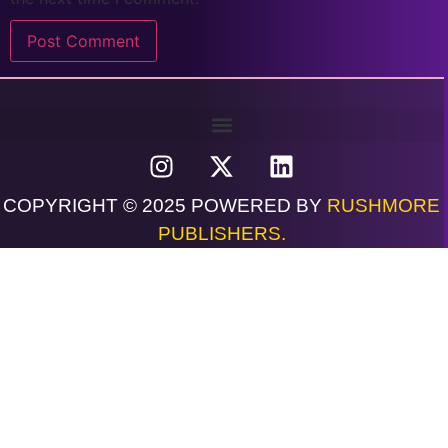
COPYRIGHT © 2025 POWERED BY
RUSHMORE
PUBLISHERS.