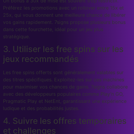
Un bonus à 30x de mise est souvent trop restrictif.
Préférez les promotions avec un rollover entre 15x et
25x, qui vous donnent une meilleure chance de libérer
vos gains rapidement. 7signs propose plusieurs bonus
dans cette fourchette, idéal pour un jeu plus
stratégique.
3. Utiliser les free spins sur les
jeux recommandés
Les free spins offerts sont généralement valables sur
des titres spécifiques. Exploitez-les sur ces machines
pour maximiser vos chances de gains. 7signs collabore
avec des développeurs populaires comme Play’n GO,
Pragmatic Play et NetEnt, garantissant une expérience
ludique et des probabilités justes.
4. Suivre les offres temporaires
et challenges