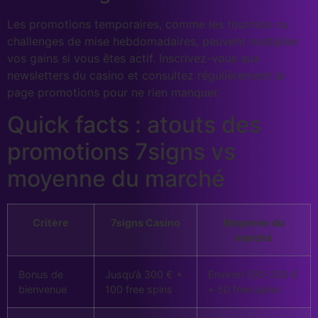
Les promotions temporaires, comme les tournois ou
challenges de mise hebdomadaires, peuvent multiplier
vos gains si vous êtes actif. Inscrivez-vous aux
newsletters du casino et consultez régulièrement la
page promotions pour ne rien manquer.
Quick facts : atouts des
promotions 7signs vs
moyenne du marché
Critère
7signs Casino
Moyenne du
marché
Bonus de
Jusqu’à 300 € +
Environ 100-200 €
bienvenue
100 free spins
+ 50 free spins