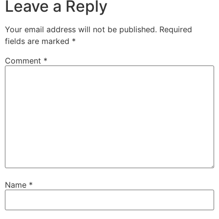
Leave a Reply
Your email address will not be published.
Required
fields are marked
*
Comment
*
Name
*