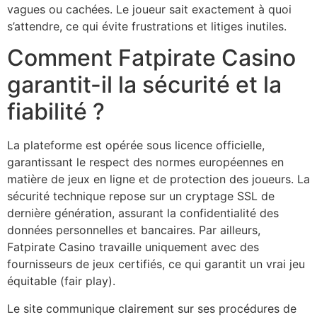
vagues ou cachées. Le joueur sait exactement à quoi
s’attendre, ce qui évite frustrations et litiges inutiles.
Comment Fatpirate Casino
garantit-il la sécurité et la
fiabilité ?
La plateforme est opérée sous licence officielle,
garantissant le respect des normes européennes en
matière de jeux en ligne et de protection des joueurs. La
sécurité technique repose sur un cryptage SSL de
dernière génération, assurant la confidentialité des
données personnelles et bancaires. Par ailleurs,
Fatpirate Casino travaille uniquement avec des
fournisseurs de jeux certifiés, ce qui garantit un vrai jeu
équitable (fair play).
Le site communique clairement sur ses procédures de