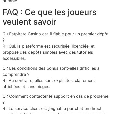
durable.
FAQ : Ce que les joueurs
veulent savoir
Q : Fatpirate Casino est-il fiable pour un premier dépôt
?
R : Oui, la plateforme est sécurisée, licenciée, et
propose des dépôts simples avec des tutoriels
accessibles.
Q : Les conditions des bonus sont-elles difficiles à
comprendre ?
R : Au contraire, elles sont explicites, clairement
affichées et sans pièges.
Q : Comment contacter le support en cas de problème
?
R : Le service client est joignable par chat en direct,