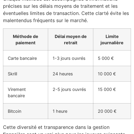
précises sur les délais moyens de traitement et les
éventuelles limites de transaction. Cette clarté évite les
malentendus fréquents sur le marché.
Méthode de
Délai moyen de
Limite
paiement
retrait
journalière
Carte bancaire
1-3 jours ouvrés
5 000 €
Skrill
24 heures
10 000 €
Virement
2-5 jours ouvrés
15 000 €
bancaire
Bitcoin
1 heure
20 000 €
Cette diversité et transparence dans la gestion