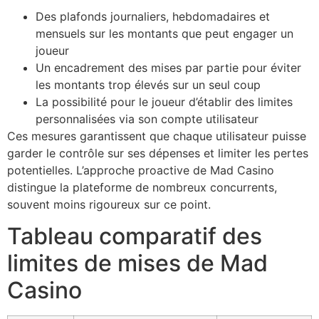
Des plafonds journaliers, hebdomadaires et
mensuels sur les montants que peut engager un
joueur
Un encadrement des mises par partie pour éviter
les montants trop élevés sur un seul coup
La possibilité pour le joueur d’établir des limites
personnalisées via son compte utilisateur
Ces mesures garantissent que chaque utilisateur puisse
garder le contrôle sur ses dépenses et limiter les pertes
potentielles. L’approche proactive de Mad Casino
distingue la plateforme de nombreux concurrents,
souvent moins rigoureux sur ce point.
Tableau comparatif des
limites de mises de Mad
Casino