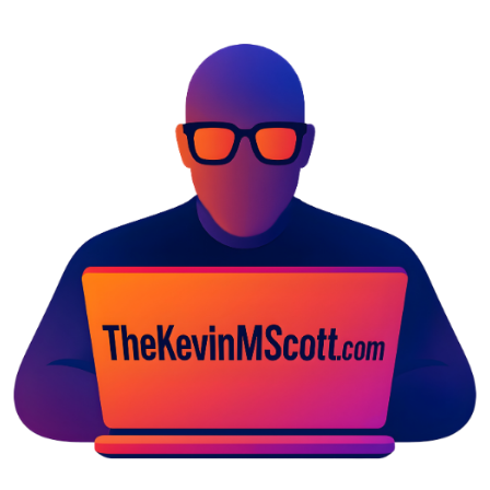
Skip
to
content