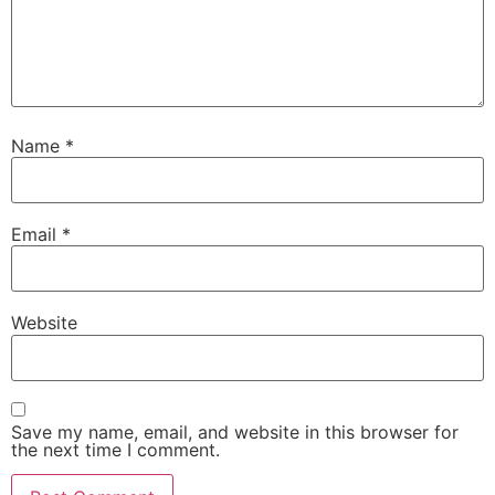
Name
*
Email
*
Website
Save my name, email, and website in this browser for
the next time I comment.