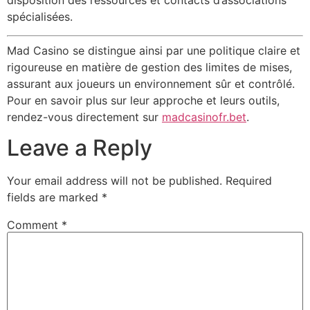
disposition des ressources et contacts d’associations
spécialisées.
Mad Casino se distingue ainsi par une politique claire et
rigoureuse en matière de gestion des limites de mises,
assurant aux joueurs un environnement sûr et contrôlé.
Pour en savoir plus sur leur approche et leurs outils,
rendez-vous directement sur
madcasinofr.bet
.
Leave a Reply
Your email address will not be published.
Required
fields are marked
*
Comment
*