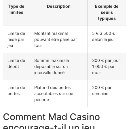
Type de
Description
Exemple de
limites
seuils
typiques
Limite de
Montant maximal
5 € à 500 €
mise par
pouvant être parié par
selon le jeu
jeu
tour
Limite de
Somme maximale
300 € par jour,
dépôt
déposable sur un
1 000 € par
intervalle donné
mois
Limite de
Plafond des pertes
200 € par
pertes
acceptables sur une
semaine
période
Comment Mad Casino
encourage-t-il un jeu