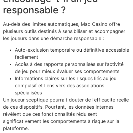
responsable ?
Au-delà des limites automatiques, Mad Casino offre
plusieurs outils destinés à sensibiliser et accompagner
les joueurs dans une démarche responsable :
Auto-exclusion temporaire ou définitive accessible
facilement
Accès à des rapports personnalisés sur l’activité
de jeu pour mieux évaluer ses comportements
Informations claires sur les risques liés au jeu
compulsif et liens vers des associations
spécialisées
Un joueur sceptique pourrait douter de l’efficacité réelle
de ces dispositifs. Pourtant, les données internes
révèlent que ces fonctionnalités réduisent
significativement les comportements à risque sur la
plateforme.