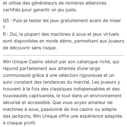
et utilise des générateurs de nombres aléatoires
certifiés pour garantir un jeu juste.
Q5 : Puis-je tester les jeux gratuitement avant de miser
?
R : Oui, la plupart des machines à sous et jeux virtuels
sont disponibles en mode démo, permettant aux joueurs
de découvrir sans risque.
Win Unique Casino séduit par son catalogue riche, qui
répond parfaitement aux attentes d’une large
communauté grâce à une sélection rigoureuse et un
suivi constant des tendances du marché. Les joueurs y
trouvent à la fois des classiques indispensables et des
nouveautés captivantes, le tout dans un environnement
sécurisé et accessible. Que vous soyez amateur de
machines à sous, passionné de live casino ou adepte
des jackpots, Win Unique offre une expérience adaptée
à chaque profil.