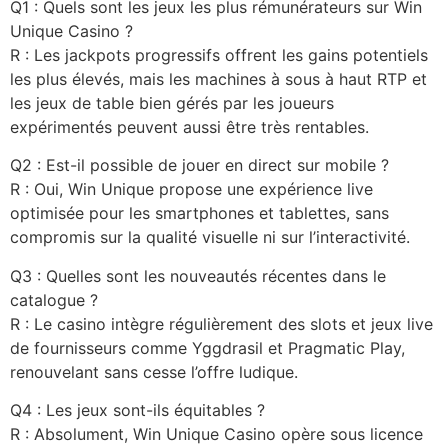
Q1 : Quels sont les jeux les plus rémunérateurs sur Win
Unique Casino ?
R : Les jackpots progressifs offrent les gains potentiels
les plus élevés, mais les machines à sous à haut RTP et
les jeux de table bien gérés par les joueurs
expérimentés peuvent aussi être très rentables.
Q2 : Est-il possible de jouer en direct sur mobile ?
R : Oui, Win Unique propose une expérience live
optimisée pour les smartphones et tablettes, sans
compromis sur la qualité visuelle ni sur l’interactivité.
Q3 : Quelles sont les nouveautés récentes dans le
catalogue ?
R : Le casino intègre régulièrement des slots et jeux live
de fournisseurs comme Yggdrasil et Pragmatic Play,
renouvelant sans cesse l’offre ludique.
Q4 : Les jeux sont-ils équitables ?
R : Absolument, Win Unique Casino opère sous licence