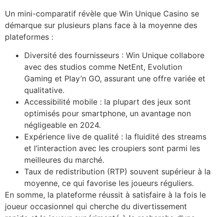
Un mini-comparatif révèle que Win Unique Casino se
démarque sur plusieurs plans face à la moyenne des
plateformes :
Diversité des fournisseurs : Win Unique collabore
avec des studios comme NetEnt, Evolution
Gaming et Play’n GO, assurant une offre variée et
qualitative.
Accessibilité mobile : la plupart des jeux sont
optimisés pour smartphone, un avantage non
négligeable en 2024.
Expérience live de qualité : la fluidité des streams
et l’interaction avec les croupiers sont parmi les
meilleures du marché.
Taux de redistribution (RTP) souvent supérieur à la
moyenne, ce qui favorise les joueurs réguliers.
En somme, la plateforme réussit à satisfaire à la fois le
joueur occasionnel qui cherche du divertissement