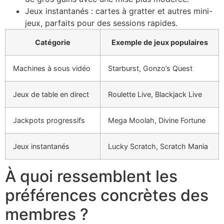
Jeux instantanés : cartes à gratter et autres mini-
jeux, parfaits pour des sessions rapides.
Catégorie
Exemple de jeux populaires
Machines à sous vidéo
Starburst, Gonzo’s Quest
Jeux de table en direct
Roulette Live, Blackjack Live
Jackpots progressifs
Mega Moolah, Divine Fortune
Jeux instantanés
Lucky Scratch, Scratch Mania
À quoi ressemblent les
préférences concrètes des
membres ?