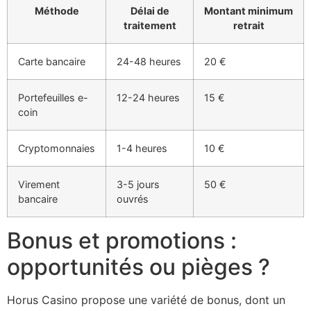
Méthode
Délai de
Montant minimum
traitement
retrait
Carte bancaire
24-48 heures
20 €
Portefeuilles e-
12-24 heures
15 €
coin
Cryptomonnaies
1-4 heures
10 €
Virement
3-5 jours
50 €
bancaire
ouvrés
Bonus et promotions :
opportunités ou pièges ?
Horus Casino propose une variété de bonus, dont un