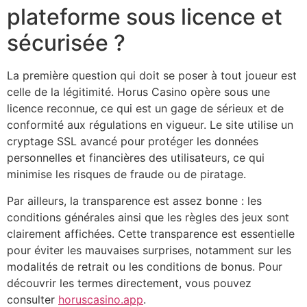
plateforme sous licence et
sécurisée ?
La première question qui doit se poser à tout joueur est
celle de la légitimité. Horus Casino opère sous une
licence reconnue, ce qui est un gage de sérieux et de
conformité aux régulations en vigueur. Le site utilise un
cryptage SSL avancé pour protéger les données
personnelles et financières des utilisateurs, ce qui
minimise les risques de fraude ou de piratage.
Par ailleurs, la transparence est assez bonne : les
conditions générales ainsi que les règles des jeux sont
clairement affichées. Cette transparence est essentielle
pour éviter les mauvaises surprises, notamment sur les
modalités de retrait ou les conditions de bonus. Pour
découvrir les termes directement, vous pouvez
consulter
horuscasino.app
.