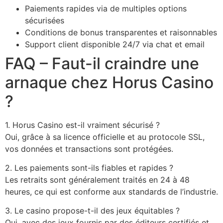
Paiements rapides via de multiples options
sécurisées
Conditions de bonus transparentes et raisonnables
Support client disponible 24/7 via chat et email
FAQ – Faut-il craindre une
arnaque chez Horus Casino
?
1. Horus Casino est-il vraiment sécurisé ?
Oui, grâce à sa licence officielle et au protocole SSL,
vos données et transactions sont protégées.
2. Les paiements sont-ils fiables et rapides ?
Les retraits sont généralement traités en 24 à 48
heures, ce qui est conforme aux standards de l’industrie.
3. Le casino propose-t-il des jeux équitables ?
Oui, avec des jeux fournis par des éditeurs certifiés et