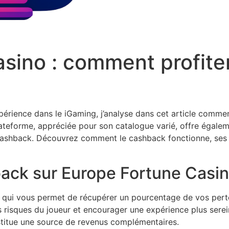
sino : comment profite
périence dans le iGaming, j’analyse dans cet article comme
ateforme, appréciée pour son catalogue varié, offre égale
cashback. Découvrez comment le cashback fonctionne, ses 
back sur Europe Fortune Casin
qui vous permet de récupérer un pourcentage de vos pert
es risques du joueur et encourager une expérience plus sere
stitue une source de revenus complémentaires.