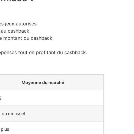
es jeux autorisés.
s au cashback.
 le montant du cashback.
épenses tout en profitant du cashback.
Moyenne du marché
%
 ou mensuel
 plus