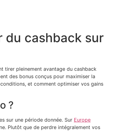
r du cashback sur
nt tirer pleinement avantage du cashback
ment des bonus conçus pour maximiser la
conditions, et comment optimiser vos gains
o ?
es sur une période donnée. Sur
Europe
ine. Plutôt que de perdre intégralement vos