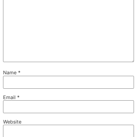
Name
*
Email
*
Website