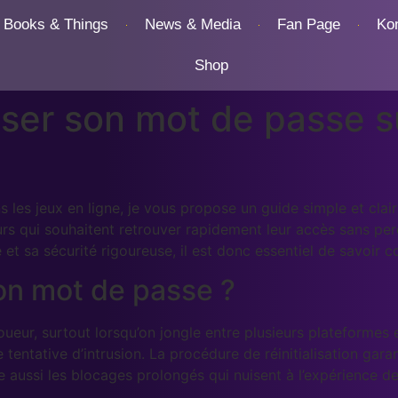
Books & Things
News & Media
Fan Page
Ko
Shop
iser son mot de passe s
s les jeux en ligne, je vous propose un guide simple et clair
eurs qui souhaitent retrouver rapidement leur accès sans pe
e et sa sécurité rigoureuse, il est donc essentiel de savoir 
son mot de passe ?
oueur, surtout lorsqu’on jongle entre plusieurs plateformes 
tentative d’intrusion. La procédure de réinitialisation garan
e aussi les blocages prolongés qui nuisent à l’expérience de