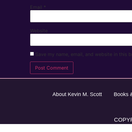
Email
*
Website
Save my name, email, and website in this b
About Kevin M. Scott
Books 
COPYR