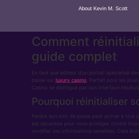
About Kevin M. Scott
Comment réinitial
guide complet
En tant que éditeur d’un portail spécialisé dan
passe sur
luxury casino
. Parfait pour les jou
Casino se distingue par son interface intuitiv
Pourquoi réinitialiser 
Perdre son mot de passe peut arriver à tout j
est sécurisée pour vous protéger contre toute 
modifier ses informations sensibles. Cela évit