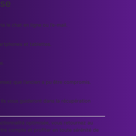
sse
a le chat en ligne ou l’e-mail.
rtphones et tablettes.
e.
ensez que l’ancien a pu être compromis.
 Ils vous guideront dans la récupération
nctionnalité optimisée, vous retournez au
tre compte et profiter en toute sérénité de