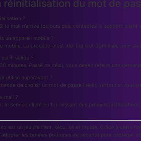
a réinitialisation du mot de pa
ialisation ?
 le mail n’arrive toujours pas, contactez le support client vi
is un appareil mobile ?
e mobile. La procédure est identique et optimisée pour sma
est-il valide ?
t 30 minutes. Passé ce délai, vous devez refaire une demand
éjà utilisé auparavant ?
ande de choisir un mot de passe inédit, surtout si vous p
e-mail ?
le service client en fournissant des preuves justificatives.
no est un jeu d’enfant, sécurisé et rapide. Grâce à cette fo
 d’adopter les bonnes pratiques de sécurité pour protéger vo