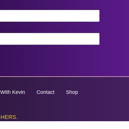
With Kevin
Contact
Shop
HERS.