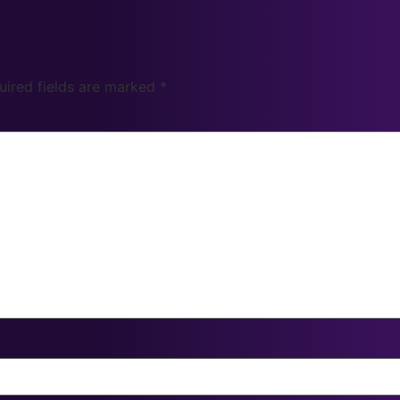
uired fields are marked
*