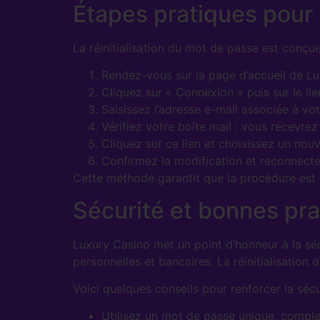
Étapes pratiques pour 
La réinitialisation du mot de passe est conçu
Rendez-vous sur la page d’accueil de Lu
Cliquez sur « Connexion » puis sur le li
Saisissez l’adresse e-mail associée à vo
Vérifiez votre boîte mail : vous recevre
Cliquez sur ce lien et choisissez un no
Confirmez la modification et reconnect
Cette méthode garantit que la procédure est fi
Sécurité et bonnes pra
Luxury Casino met un point d’honneur à la sé
personnelles et bancaires. La réinitialisation 
Voici quelques conseils pour renforcer la séc
Utilisez un mot de passe unique, complexe