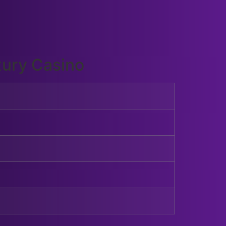
uxury Casino