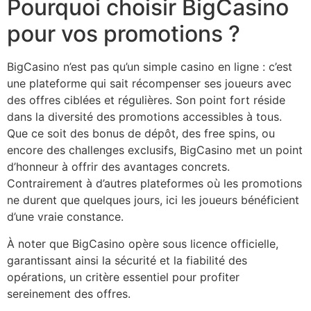
Pourquoi choisir BigCasino
pour vos promotions ?
BigCasino n’est pas qu’un simple casino en ligne : c’est
une plateforme qui sait récompenser ses joueurs avec
des offres ciblées et régulières. Son point fort réside
dans la diversité des promotions accessibles à tous.
Que ce soit des bonus de dépôt, des free spins, ou
encore des challenges exclusifs, BigCasino met un point
d’honneur à offrir des avantages concrets.
Contrairement à d’autres plateformes où les promotions
ne durent que quelques jours, ici les joueurs bénéficient
d’une vraie constance.
À noter que BigCasino opère sous licence officielle,
garantissant ainsi la sécurité et la fiabilité des
opérations, un critère essentiel pour profiter
sereinement des offres.