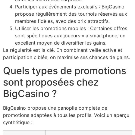
Participer aux événements exclusifs : BigCasino
propose régulièrement des tournois réservés aux
membres fidèles, avec des prix attractifs.
Utiliser les promotions mobiles : Certaines offres
sont spécifiques aux joueurs via smartphone, un
excellent moyen de diversifier les gains.
La régularité est la clé. En combinant veille active et
participation ciblée, on maximise ses chances de gains.
Quels types de promotions
sont proposées chez
BigCasino ?
BigCasino propose une panoplie complète de
promotions adaptées à tous les profils. Voici un aperçu
synthétique :