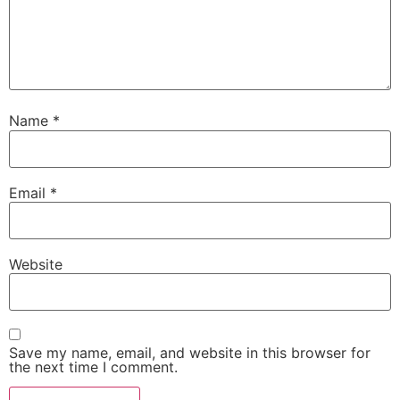
Name
*
Email
*
Website
Save my name, email, and website in this browser for
the next time I comment.