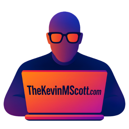
Skip
to
content