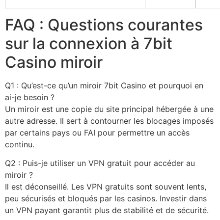
FAQ : Questions courantes
sur la connexion à 7bit
Casino miroir
Q1 : Qu’est-ce qu’un miroir 7bit Casino et pourquoi en
ai-je besoin ?
Un miroir est une copie du site principal hébergée à une
autre adresse. Il sert à contourner les blocages imposés
par certains pays ou FAI pour permettre un accès
continu.
Q2 : Puis-je utiliser un VPN gratuit pour accéder au
miroir ?
Il est déconseillé. Les VPN gratuits sont souvent lents,
peu sécurisés et bloqués par les casinos. Investir dans
un VPN payant garantit plus de stabilité et de sécurité.