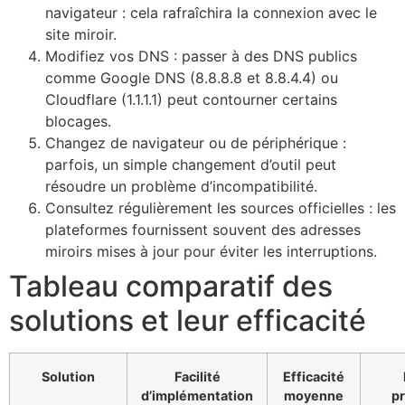
navigateur : cela rafraîchira la connexion avec le
site miroir.
Modifiez vos DNS : passer à des DNS publics
comme Google DNS (8.8.8.8 et 8.8.4.4) ou
Cloudflare (1.1.1.1) peut contourner certains
blocages.
Changez de navigateur ou de périphérique :
parfois, un simple changement d’outil peut
résoudre un problème d’incompatibilité.
Consultez régulièrement les sources officielles : les
plateformes fournissent souvent des adresses
miroirs mises à jour pour éviter les interruptions.
Tableau comparatif des
solutions et leur efficacité
Solution
Facilité
Efficacité
d’implémentation
moyenne
p