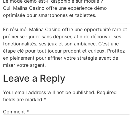
Le mode démo est-il disponible sur mobile ?
Oui, Malina Casino offre une expérience démo
optimisée pour smartphones et tablettes.
En résumé, Malina Casino offre une opportunité rare et
précieuse : jouer sans déposer, afin de découvrir ses
fonctionnalités, ses jeux et son ambiance. C’est une
étape clé pour tout joueur prudent et curieux. Profitez-
en pleinement pour affiner votre stratégie avant de
miser votre argent.
Leave a Reply
Your email address will not be published.
Required
fields are marked
*
Comment
*