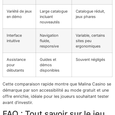
Variété de jeux
Large catalogue
Catalogue réduit,
en démo
incluant
jeux phares
nouveautés
Interface
Navigation
Variable, certains
intuitive
fluide,
sites peu
responsive
ergonomiques
Assistance
Guides et
Souvent négligés
pour
démos
débutants
disponibles
Cette comparaison rapide montre que Malina Casino se
démarque par son accessibilité au mode gratuit et une
offre enrichie, idéale pour les joueurs souhaitant tester
avant d’investir.
FAQ : Tout savoir sur le jeu