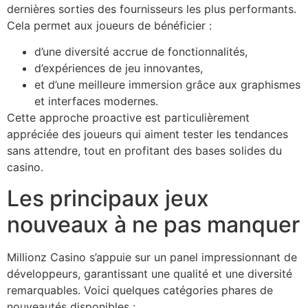
dernières sorties des fournisseurs les plus performants.
Cela permet aux joueurs de bénéficier :
d’une diversité accrue de fonctionnalités,
d’expériences de jeu innovantes,
et d’une meilleure immersion grâce aux graphismes
et interfaces modernes.
Cette approche proactive est particulièrement
appréciée des joueurs qui aiment tester les tendances
sans attendre, tout en profitant des bases solides du
casino.
Les principaux jeux
nouveaux à ne pas manquer
Millionz Casino s’appuie sur un panel impressionnant de
développeurs, garantissant une qualité et une diversité
remarquables. Voici quelques catégories phares de
nouveautés disponibles :