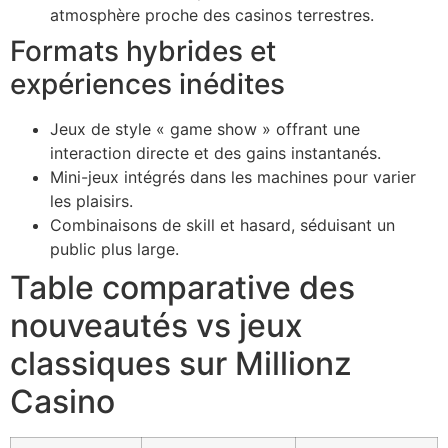
atmosphère proche des casinos terrestres.
Formats hybrides et
expériences inédites
Jeux de style « game show » offrant une
interaction directe et des gains instantanés.
Mini-jeux intégrés dans les machines pour varier
les plaisirs.
Combinaisons de skill et hasard, séduisant un
public plus large.
Table comparative des
nouveautés vs jeux
classiques sur Millionz
Casino