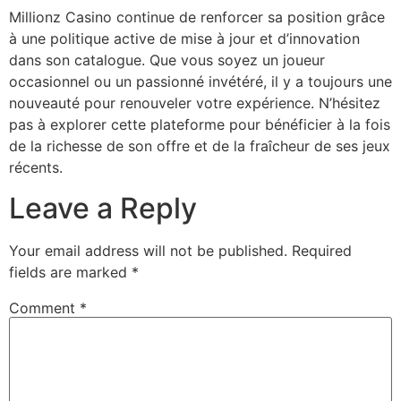
Millionz Casino continue de renforcer sa position grâce
à une politique active de mise à jour et d’innovation
dans son catalogue. Que vous soyez un joueur
occasionnel ou un passionné invétéré, il y a toujours une
nouveauté pour renouveler votre expérience. N’hésitez
pas à explorer cette plateforme pour bénéficier à la fois
de la richesse de son offre et de la fraîcheur de ses jeux
récents.
Leave a Reply
Your email address will not be published.
Required
fields are marked
*
Comment
*