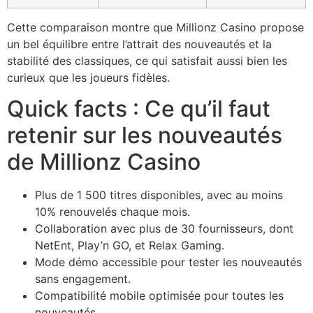
Cette comparaison montre que Millionz Casino propose
un bel équilibre entre l’attrait des nouveautés et la
stabilité des classiques, ce qui satisfait aussi bien les
curieux que les joueurs fidèles.
Quick facts : Ce qu’il faut
retenir sur les nouveautés
de Millionz Casino
Plus de 1 500 titres disponibles, avec au moins
10% renouvelés chaque mois.
Collaboration avec plus de 30 fournisseurs, dont
NetEnt, Play’n GO, et Relax Gaming.
Mode démo accessible pour tester les nouveautés
sans engagement.
Compatibilité mobile optimisée pour toutes les
nouveautés.