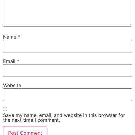
Name
*
Email
*
Website
Save my name, email, and website in this browser for
the next time I comment.