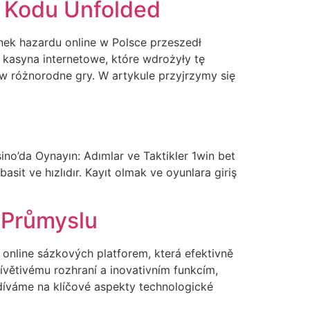
o Kodu Unfolded
ynek hazardu online w Polsce przeszedł
 kasyna internetowe, które wdrożyły tę
 różnorodne gry. W artykule przyjrzymy się
no’da Oynayın: Adımlar ve Taktikler 1win bet
asit ve hızlıdır. Kayıt olmak ve oyunlara giriş
 Průmyslu
online sázkových platforem, která efektivně
ívětivému rozhraní a inovativním funkcím,
odíváme na klíčové aspekty technologické